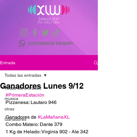
ESCRIBINOS EN WSP!
Entrada
Todas las entradas
Ganadores Lunes 9/12
Todas las entradas
#PrimeraEstación
musica
Pizzanesa: Lautaro 946
otras
Ganadores de 
#LaMañanaXL
Ganadores
Combo Matero: Dante 379
1 Kg de Helado: Virginia 902 - Ale 342