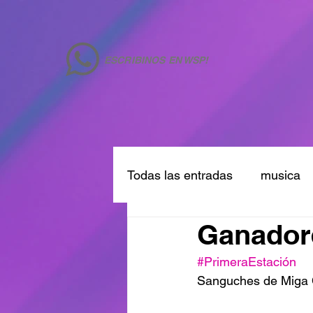
ESCRIBINOS EN WSP!
Todas las entradas
musica
Ganador
#PrimeraEstación
Sanguches de Miga 