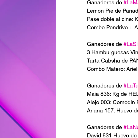
Ganadores de 
#LaM
Lemon Pie de Panade
Pase doble al cine: 
Combo Pendrive + Au
Ganadores de 
#LaSi
3 Hamburguesas Vin
Tarta Cabsha de PA
Combo Matero: Ariel
Ganadores de 
#LaT
Maia 836: Kg de H
Alejo 003: Comodin
Ariana 157: Huevo 
Ganadores de 
#LaN
David 831 Huevo d