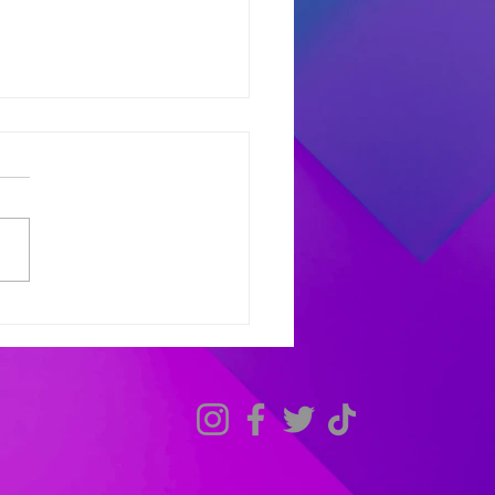
dores del Miercoles
7
dores de #MañanaTrending:
uno castro: Marcelo 681
 Avant: Debora 307 -
as 486 Finalistas
olesXL Marcelo 631 -
ana 558 - Héctor 198
dores de #TardeModoPlay
 Avant: