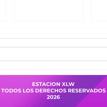
Ganadores del Jueves
Gana
30/07
29/0
Ganadores de #MañanaTrending:
Gana
Desayuno Castro: Camila 361
Desay
Pases Avant: Yanina 598 -
Pases
Cristian 144 Premio Vesania:
Nicol
Guada 503 Finalistas
Mierc
JuevesDeComercio: Adriana 709
Giuli
- La Malquerida Nico 234 - Policia
Gana
ESTACION XLW
Pases
TODOS LOS DERECHOS RESERVADOS
2026