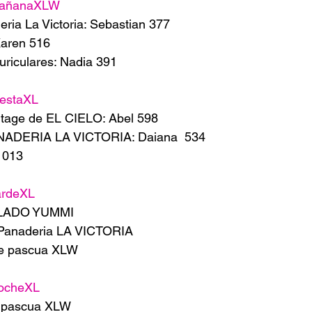
añanaXLW
ria La Victoria: Sebastian 377
Karen 516
riculares: Nadia 391
estaXL
tage de EL CIELO: Abel 598
NADERIA LA VICTORIA: Daiana  534
 013
ardeXL
ELADO YUMMI 
 Panaderia LA VICTORIA 
de pascua XLW
ocheXL
e pascua XLW