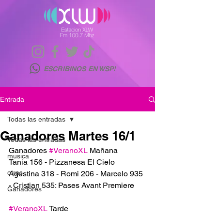
ESCRIBINOS EN WSP!
Entrada
Todas las entradas
Ganadores Martes 16/1
Todas las entradas
Ganadores 
#VeranoXL
 Mañana 
musica
Tania 156 - Pizzanesa El Cielo 
otras
Agustina 318 - Romi 206 - Marcelo 935 
- Cristian 535: Pases Avant Premiere 
Ganadores
#VeranoXL
 Tarde