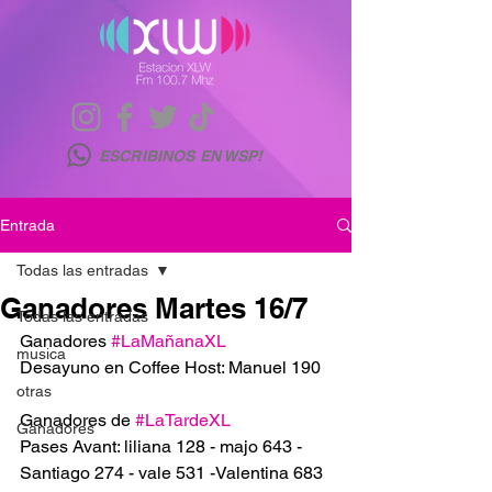
ESCRIBINOS EN WSP!
Entrada
Todas las entradas
Ganadores Martes 16/7
Todas las entradas
Ganadores 
#LaMañanaXL
musica
Desayuno en Coffee Host: Manuel 190
otras
Ganadores de 
#LaTardeXL
Ganadores
Pases Avant: liliana 128 - majo 643 - 
Santiago 274 - vale 531 -Valentina 683