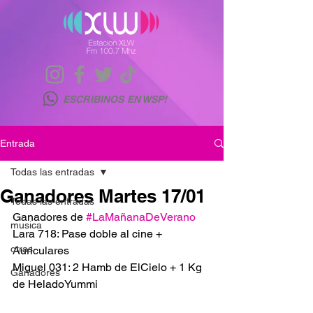
ESCRIBINOS EN WSP!
Entrada
Todas las entradas
Ganadores Martes 17/01
Todas las entradas
Ganadores de 
#LaMañanaDeVerano
musica
Lara 718: Pase doble al cine + 
otras
Auriculares
Miguel 031: 2 Hamb de ElCielo + 1 Kg 
Ganadores
de HeladoYummi 