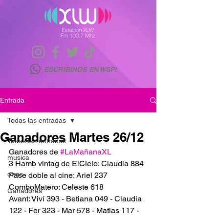
ESCRIBINOS EN WSP!
Entrada
Todas las entradas
Ganadores Martes 26/12
Todas las entradas
Ganadores de 
#LaMañanaXL
musica
3 Hamb vintag de ElCielo: Claudia 884
otras
Pase doble al cine: Ariel 237
ComboMatero: Celeste 618
Ganadores
Avant: Viví 393 - Betiana 049 - Claudia 
122 - Fer 323 - Mar 578 - Matias 117 - 