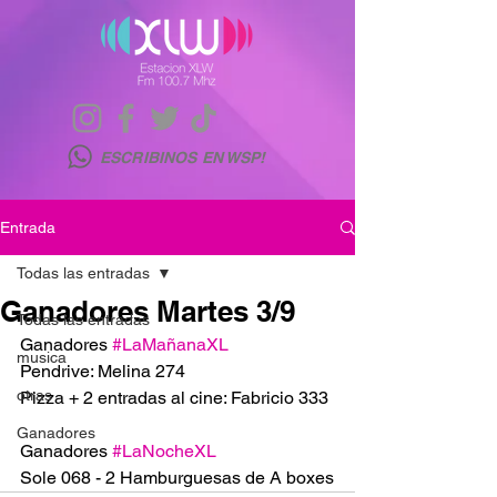
ESCRIBINOS EN WSP!
Entrada
Todas las entradas
Ganadores Martes 3/9
Todas las entradas
Ganadores 
#LaMañanaXL
musica
Pendrive: Melina 274
otras
Pizza + 2 entradas al cine: Fabricio 333
Ganadores
Ganadores 
#LaNocheXL
Sole 068 - 2 Hamburguesas de A boxes