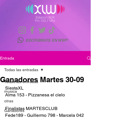
ESCRIBINOS EN WSP!
Entrada
Todas las entradas
Ganadores Martes 30-09
Todas las entradas
SiestaXL 
musica
Alma 153 - Pizzanesa el cielo
otras
Finalistas MARTESCLUB
Ganadores
Fede189 - Guillermo 798 - Marcela 042