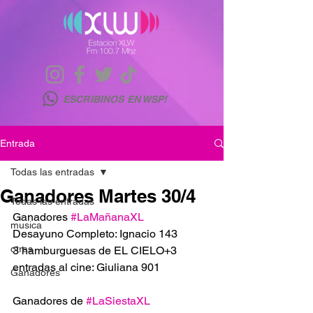
ESCRIBINOS EN WSP!
Entrada
Todas las entradas
Ganadores Martes 30/4
Todas las entradas
Ganadores 
#LaMañanaXL
musica
Desayuno Completo: Ignacio 143
otras
3 hamburguesas de EL CIELO+3 
entradas al cine: Giuliana 901
Ganadores
Ganadores de 
#LaSiestaXL