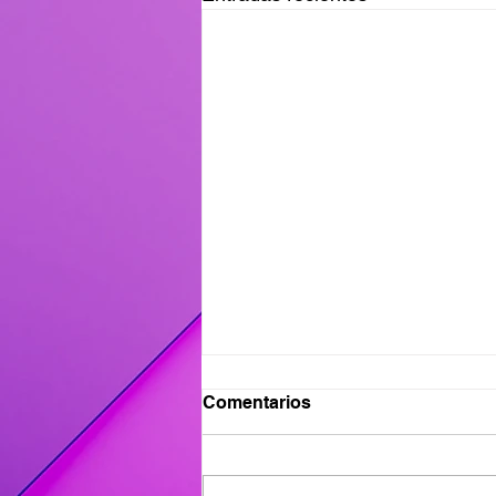
Ganadores del Viernes
Comentarios
31/07
Ganadores de #MañanaTrending:
Desayuno Castro: Flavia 417