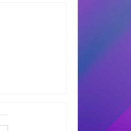
dores del Miercoles
7
dores de #MañanaTrending:
uno castro: Marcelo 681