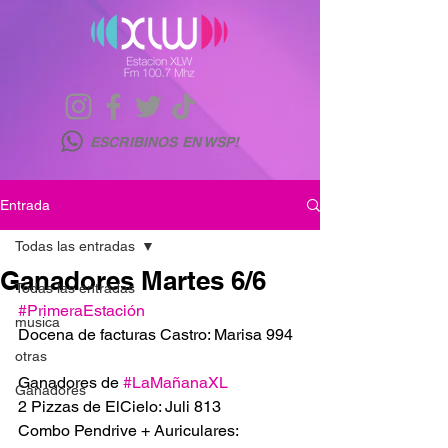
ESCRIBINOS EN WSP!
Entrada
Todas las entradas
Ganadores Martes 6/6
Todas las entradas
#PrimeraEstación
musica
Docena de facturas Castro: Marisa 994 
otras
Ganadores de 
#LaMañanaXL
Ganadores
2 Pizzas de ElCielo: Juli 813
Combo Pendrive + Auriculares: 