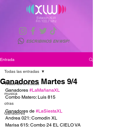
ESCRIBINOS EN WSP!
Entrada
Todas las entradas
Ganadores Martes 9/4
Todas las entradas
Ganadores 
#LaMañanaXL
musica
Combo Matero: Luis 815
otras
Ganadores de 
#LaSiestaXL
Ganadores
Andrea 021: Comodin XL 
Marisa 615: Combo 24 EL CIELO VA 