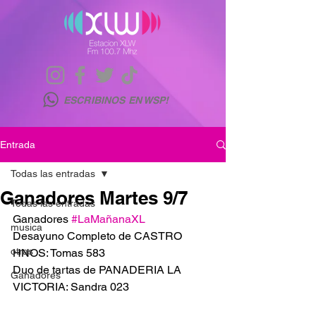
ESCRIBINOS EN WSP!
Entrada
Todas las entradas
Ganadores Martes 9/7
Todas las entradas
Ganadores 
#LaMañanaXL
musica
Desayuno Completo de CASTRO 
otras
HNOS: Tomas 583
Duo de tartas de PANADERIA LA 
Ganadores
VICTORIA: Sandra 023