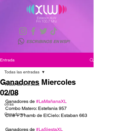
ESCRIBINOS EN WSP!
Entrada
Todas las entradas
Ganadores Miercoles
Todas las entradas
02/08
musica
Ganadores de 
#LaMañanaXL
otras
Combo Matero: Estefania 957
Ganadores
Cine + 3 hamb de ElCielo: Estaban 663
Ganadores de 
#LaSiestaXL