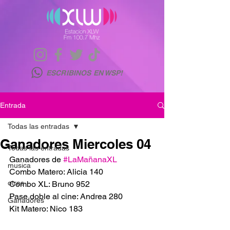
ESCRIBINOS EN WSP!
Entrada
Todas las entradas
Ganadores Miercoles 04
Todas las entradas
Ganadores de 
#LaMañanaXL
musica
Combo Matero: Alicia 140
otras
Combo XL: Bruno 952
Pase doble al cine: Andrea 280
Ganadores
Kit Matero: Nico 183