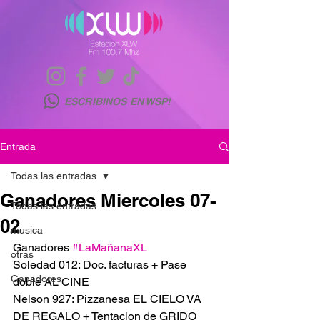
ESCRIBINOS EN WSP!
Entrada
Todas las entradas
Ganadores Miercoles 07-
Todas las entradas
02
musica
Ganadores 
#LaMañanaXL
otras
Soledad 012: Doc. facturas + Pase 
Ganadores
doble AL CINE 
Nelson 927: Pizzanesa EL CIELO VA 
DE REGALO + Tentacion de GRIDO 