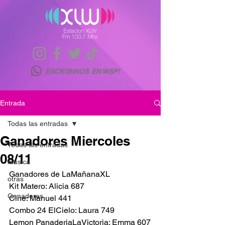
ESCRIBINOS EN WSP!
Entrada
Todas las entradas
Ganadores Miercoles
Todas las entradas
08/11
musica
Ganadores de LaMañanaXL
otras
Kit Matero: Alicia 687
Ganadores
Cine: Manuel 441
Combo 24 ElCielo: Laura 749
Lemon PanaderiaLaVictoria: Emma 607