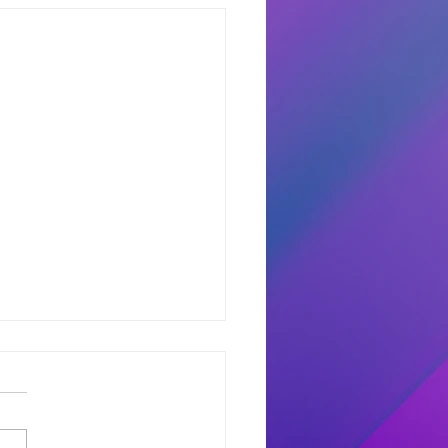
dores del Miercoles
7
dores de #MañanaTrending:
uno castro: Marcelo 681