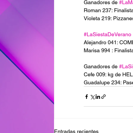
Ganadores de 
#LaM
Roman 237: Finalist
Violeta 219: Pizzane
#LaSiestaDeVerano
Alejandro 041: COMB
Marisa 994 : Finalis
Ganadores de 
#LaS
Cefe 009: kg de H
Guadalupe 234: Pa
Entradas recientes