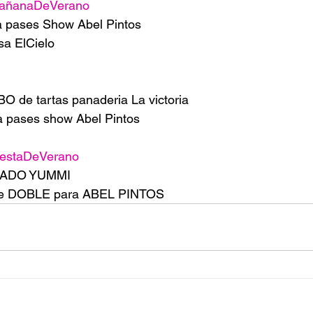
añanaDeVerano
a pases Show Abel Pintos
sa ElCielo
O de tartas panaderia La victoria 
ta pases show Abel Pintos
iestaDeVerano
ELADO YUMMI
se DOBLE para ABEL PINTOS 