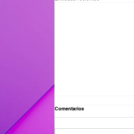
Ganadores del Viernes
Comentarios
31/07
Ganadores de #MañanaTrending:
Desayuno Castro: Flavia 417