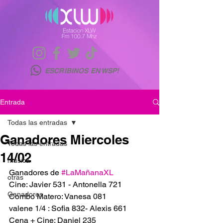
ESCRIBINOS EN WSP!
Entrada
Todas las entradas
Ganadores Miercoles
Todas las entradas
14/02
musica
Ganadores de 
#LaMañanaXL
otras
Cine: Javier 531 - Antonella 721
Ganadores
Combo Matero: Vanesa 081
valene 1/4 : Sofia 832- Alexis 661
Cena + Cine: Daniel 235