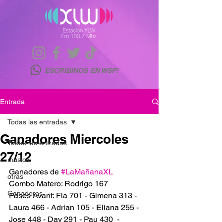
ESCRIBINOS EN WSP!
Entrada
Todas las entradas
Ganadores Miercoles
Todas las entradas
27/12
musica
Ganadores de 
#LaMañanaXL
otras
Combo Matero: Rodrigo 167
Ganadores
Pases Avant: Fla 701 - Gimena 313 - 
Laura 466 - Adrian 105 - Eliana 255 - 
Jose 448 - Day 291 - Pau 430  - 