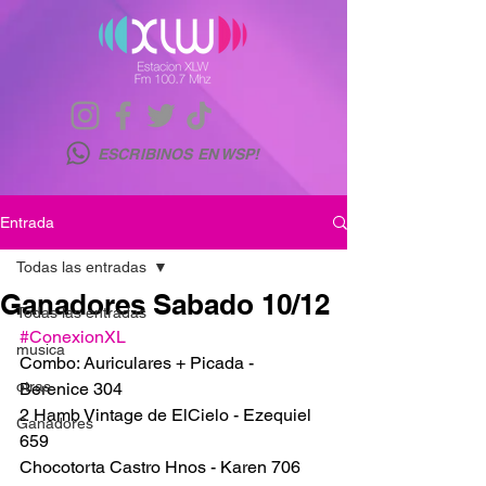
ESCRIBINOS EN WSP!
Entrada
Todas las entradas
Ganadores Sabado 10/12
Todas las entradas
#ConexionXL
musica
Combo: Auriculares + Picada - 
otras
Berenice 304
2 Hamb Vintage de ElCielo - Ezequiel 
Ganadores
659 
Chocotorta Castro Hnos - Karen 706  