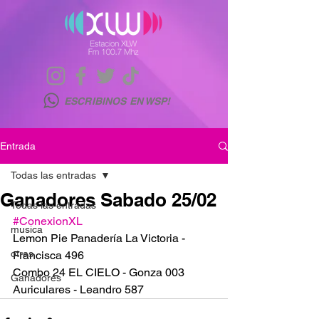
ESCRIBINOS EN WSP!
Entrada
Todas las entradas
Ganadores Sabado 25/02
Todas las entradas
#ConexionXL
musica
Lemon Pie Panadería La Victoria - 
otras
Francisca 496
Combo 24 EL CIELO - Gonza 003
Ganadores
Auriculares - Leandro 587