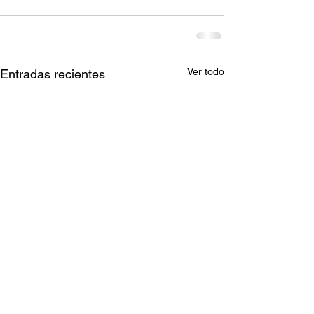
Ver todo
Entradas recientes
Ganadores del Jueves
Ganadores del