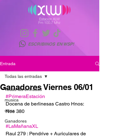
ESCRIBINOS EN WSP!
Entrada
Todas las entradas
Ganadores Viernes 06/01
Todas las entradas
#PrimeraEstación
musica
Docena de berlinesas Castro Hnos: 
otras
Noe 380
Ganadores
#LaMañanaXL
Raul 279 : Pendrive + Auriculares de 