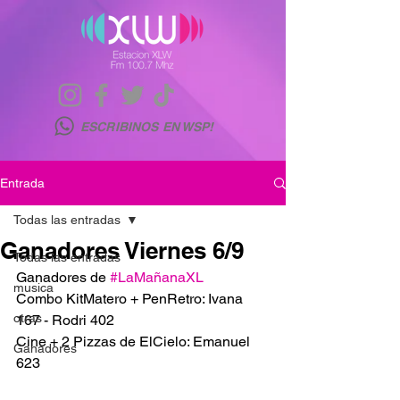
ESCRIBINOS EN WSP!
Entrada
Todas las entradas
Ganadores Viernes 6/9
Todas las entradas
Ganadores de 
#LaMañanaXL
musica
Combo KitMatero + PenRetro: Ivana 
otras
167 - Rodri 402
Cine + 2 Pizzas de ElCielo: Emanuel 
Ganadores
623