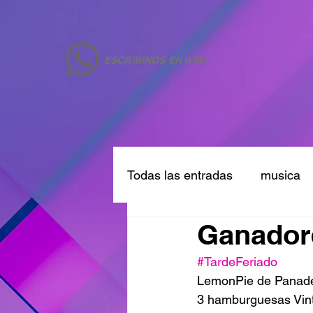
ESCRIBINOS EN WSP!
Todas las entradas
musica
Ganadore
#TardeFeriado
LemonPie de Panaderí
3 hamburguesas Vint