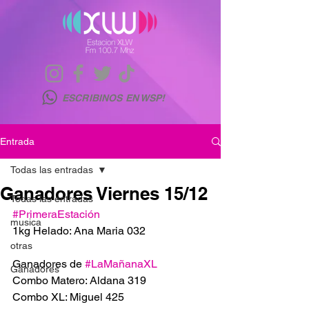
ESCRIBINOS EN WSP!
Entrada
Todas las entradas
Ganadores Viernes 15/12
Todas las entradas
#PrimeraEstación
musica
1kg Helado: Ana Maria 032
otras
Ganadores de 
#LaMañanaXL
Ganadores
Combo Matero: Aldana 319
Combo XL: Miguel 425