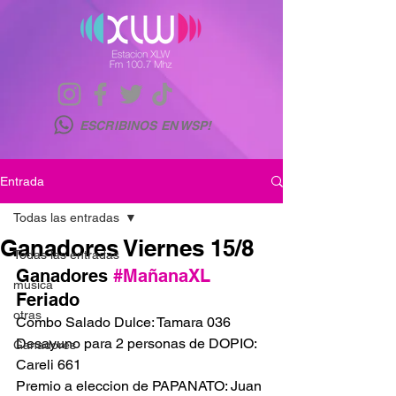
ESCRIBINOS EN WSP!
Entrada
Todas las entradas
Ganadores Viernes 15/8
Todas las entradas
Ganadores 
#MañanaXL
musica
Feriado
otras
Combo Salado Dulce: Tamara 036
Desayuno para 2 personas de DOPIO: 
Ganadores
Careli 661
Premio a eleccion de PAPANATO: Juan 