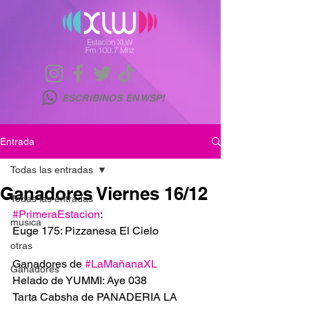
ESCRIBINOS EN WSP!
Entrada
Todas las entradas
Ganadores Viernes 16/12
Todas las entradas
#PrimeraEstacion
:
musica
Euge 175: Pizzanesa El Cielo
otras
Ganadores de 
#LaMañanaXL
Ganadores
Helado de YUMMI: Aye 038
Tarta Cabsha de PANADERIA LA 