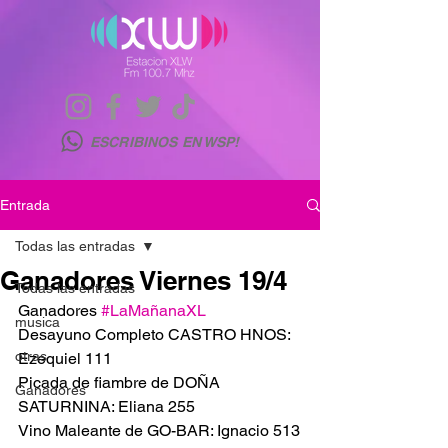
ESCRIBINOS EN WSP!
Entrada
Todas las entradas
Ganadores Viernes 19/4
Todas las entradas
Ganadores 
#LaMañanaXL
musica
Desayuno Completo CASTRO HNOS: 
otras
Ezequiel 111
Picada de fiambre de DOÑA 
Ganadores
SATURNINA: Eliana 255
Vino Maleante de GO-BAR: Ignacio 513