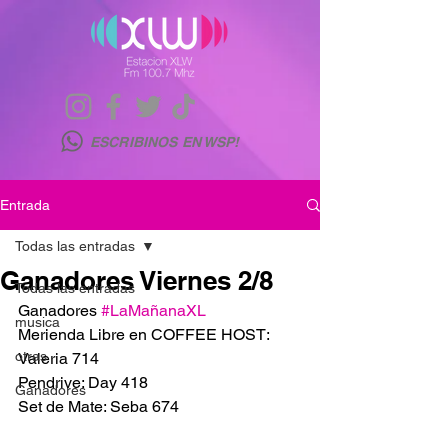
ESCRIBINOS EN WSP!
Entrada
Todas las entradas
Ganadores Viernes 2/8
Todas las entradas
Ganadores 
#LaMañanaXL
musica
Merienda Libre en COFFEE HOST: 
otras
Valeria 714
Pendrive: Day 418
Ganadores
Set de Mate: Seba 674