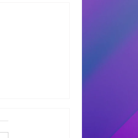
dores del Miercoles
7
dores de #MañanaTrending:
uno castro: Marcelo 681