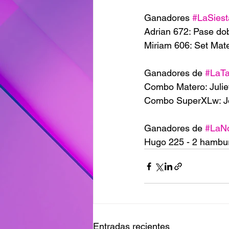
Ganadores 
#LaSies
Adrian 672: Pase do
Miriam 606: Set Ma
Ganadores de 
#LaT
Combo Matero: Julie
Combo SuperXLw: J
Ganadores de 
#LaN
Hugo 225 - 2 hambur
Entradas recientes