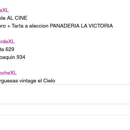
taXL
ble AL CINE 
tero + Tarta a eleccion PANADERIA LA VICTORIA 
ardeXL
ta 629
oaquin 934
ocheXL
guesas vintage el Cielo 