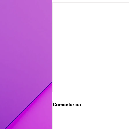
Ganadores del Viernes
Comentarios
31/07
Ganadores de #MañanaTrending:
Desayuno Castro: Flavia 417