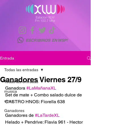
ESCRIBINOS EN WSP!
Entrada
Todas las entradas
Ganadores Viernes 27/9
Todas las entradas
Ganadora 
#LaMañanaXL
musica
Set de mate + Combo salado dulce de 
otras
CASTRO HNOS: Fiorella 638
Ganadores
Ganadores de 
#LaTardeXL
Helado + Pendrive: Flavia 961 - Hector 