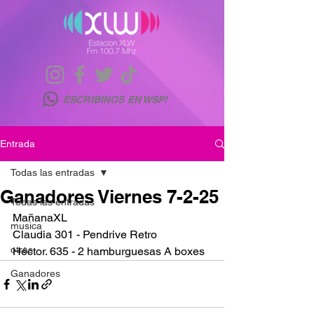
ESCRIBINOS EN WSP!
Entrada
Todas las entradas
Ganadores Viernes 7-2-25
Todas las entradas
MañanaXL
musica
Claudia 301 - Pendrive Retro
otras
Héctor. 635 - 2 hamburguesas A boxes 
Ganadores