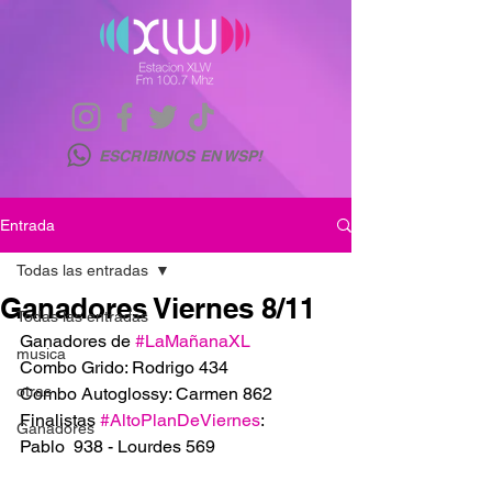
ESCRIBINOS EN WSP!
Entrada
Todas las entradas
Ganadores Viernes 8/11
Todas las entradas
Ganadores de 
#LaMañanaXL
musica
Combo Grido: Rodrigo 434
otras
Combo Autoglossy: Carmen 862
Finalistas 
#AltoPlanDeViernes
:
Ganadores
Pablo  938 - Lourdes 569