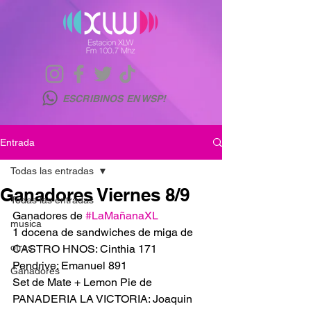
ESCRIBINOS EN WSP!
Entrada
Todas las entradas
Ganadores Viernes 8/9
Todas las entradas
Ganadores de 
#LaMañanaXL
musica
1 docena de sandwiches de miga de 
otras
CASTRO HNOS: Cinthia 171
Pendrive: Emanuel 891
Ganadores
Set de Mate + Lemon Pie de 
PANADERIA LA VICTORIA: Joaquin 