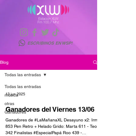
ESCRIBINOS EN WSP!
Blog
Todas las entradas
Todas las entradas
13 jun 2025
musica
otras
Ganadores del Viernes 13/06
Ganadores
Ganadores de #LaMañanaXL Desayuno x2: Irma
853 Pen Retro + Helado Grido: Marta 611 - Teo
342 Finalistas #EspecialPapá Roo 439 -