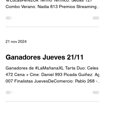
@LucasPerezOk Termo Termico: Sebas 127
Combo Verano: Nadia 813 Premios Streaming:
Karina 245 - Lucio 907...
21 nov 2024
Ganadores Jueves 21/11
Ganadores de #LaMañanaXL Tarta Duo: Celes
472 Cena + Cine: Daniel 993 Picada Guiñez: Agus
007 Finalistas JuevesDeComercio: Pablo 268 -...
30 sept 2024
Ganadores Lunes 30/9