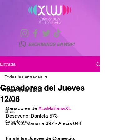
ESCRIBINOS EN WSP!
Entrada
Todas las entradas
Ganadores del Jueves
Todas las entradas
12/06
musica
Ganadores de 
#LaMañanaXL
otras
Desayuno: Daniela 573
Ganadores
Cine x 2: Mariana 397 - Alexis 644
Finalsitas Jueves de Comercio: 