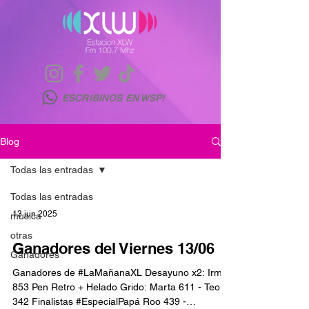
ESCRIBINOS EN WSP!
Blog
Todas las entradas
Todas las entradas
13 jun 2025
musica
otras
Ganadores del Viernes 13/06
Ganadores
Ganadores de #LaMañanaXL Desayuno x2: Irma
853 Pen Retro + Helado Grido: Marta 611 - Teo
342 Finalistas #EspecialPapá Roo 439 -