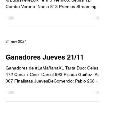
@LucasPerezOk Termo Termico: Sebas 127
Combo Verano: Nadia 813 Premios Streaming:
Karina 245 - Lucio 907...
21 nov 2024
Ganadores Jueves 21/11
Ganadores de #LaMañanaXL Tarta Duo: Celes
472 Cena + Cine: Daniel 993 Picada Guiñez: Agus
007 Finalistas JuevesDeComercio: Pablo 268 -...
30 sept 2024
Ganadores Lunes 30/9