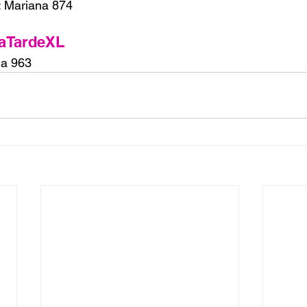
a: Mariana 874
aTardeXL
a 963