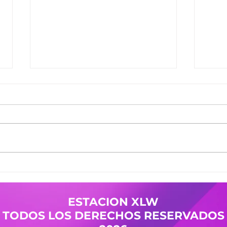
Ganadores del Jueves
Gana
30/07
29/0
Ganadores de #MañanaTrending:
Gana
Desayuno Castro: Camila 361
Desay
Pases Avant: Yanina 598 -
Pases
Cristian 144 Premio Vesania:
Nicol
Guada 503 Finalistas
Mierc
JuevesDeComercio: Adriana 709
Giuli
- La Malquerida Nico 234 - Policia
Gana
ESTACION XLW
Pases
TODOS LOS DERECHOS RESERVADOS