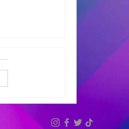
dores del Miercoles
7
dores de #MañanaTrending:
uno castro: Marcelo 681
 Avant: Debora 307 -
as 486 Finalistas
olesXL Marcelo 631 -
ana 558 - Héctor 198
dores de #TardeModoPlay
 Avant: