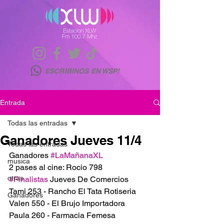
ESCRIBINOS EN WSP!
Entrada
Todas las entradas
Ganadores Jueves 11/4
Todas las entradas
Ganadores 
#LaMañanaXL
musica
2 pases al cine: Rocio 798
otras
#Finalistas
 Jueves De Comercios
Tami 253 - Rancho El Tata Rotiseria
Ganadores
Valen 550 - El Brujo Importadora
Paula 260 - Farmacia Femesa