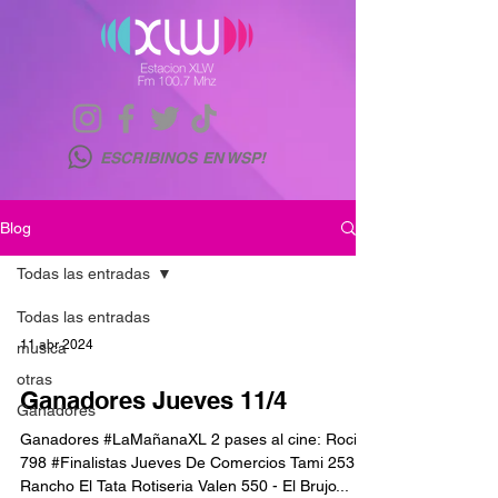
ESCRIBINOS EN WSP!
Blog
Todas las entradas
Todas las entradas
11 abr 2024
musica
otras
Ganadores Jueves 11/4
Ganadores
Ganadores #LaMañanaXL 2 pases al cine: Rocio
798 #Finalistas Jueves De Comercios Tami 253 -
Rancho El Tata Rotiseria Valen 550 - El Brujo...