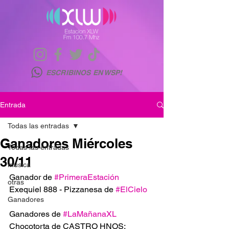
ESCRIBINOS EN WSP!
Entrada
Todas las entradas
Ganadores Miércoles
Todas las entradas
30/11
musica
Ganador de 
#PrimeraEstación
otras
Exequiel 888 - Pizzanesa de 
#ElCielo
Ganadores
Ganadores de 
#LaMañanaXL
Chocotorta de CASTRO HNOS: 