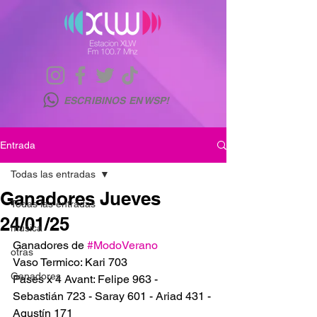
ESCRIBINOS EN WSP!
Entrada
Todas las entradas
Ganadores Jueves
Todas las entradas
24/01/25
musica
Ganadores de 
#ModoVerano
otras
Vaso Termico: Kari 703
Ganadores
Pases x 4 Avant: Felipe 963 - 
Sebastián 723 - Saray 601 - Ariad 431 - 
Agustín 171