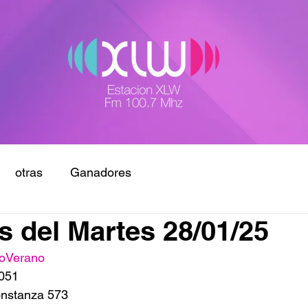
otras
Ganadores
 del Martes 28/01/25
oVerano
 051
onstanza 573