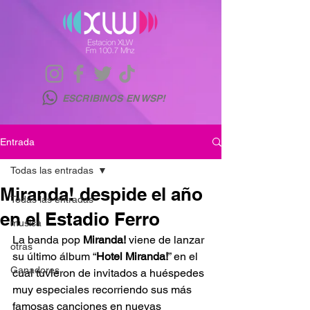
ESCRIBINOS EN WSP!
Entrada
Todas las entradas
Miranda! despide el año
Todas las entradas
en el Estadio Ferro
musica
La banda pop
 Miranda!
 viene de lanzar 
otras
su último álbum “
Hotel Miranda!
” en el 
Ganadores
cual tuvieron de invitados a huéspedes 
muy especiales recorriendo sus más 
famosas canciones en nuevas 