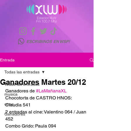
ESCRIBINOS EN WSP!
Entrada
Todas las entradas
Ganadores Martes 20/12
Todas las entradas
Ganadores de 
#LaMañanaXL
musica
Chocotorta de CASTRO HNOS: 
otras
Claudia 541
2 entradas al cine: Valentino 064 / Juan 
Ganadores
452
Combo Grido: Paula 094