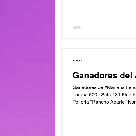
Castro Hnos: Pablo 593 Com
5 mar
Ganadores del 
Ganadores de #MañanaTrendi
Lorena 600 - Sole 131 Finali
Polleria "Rancho Aparte" Iván
“TARDE EN MODO PLAY” (sies
970 - "Minimarket Claritta" L