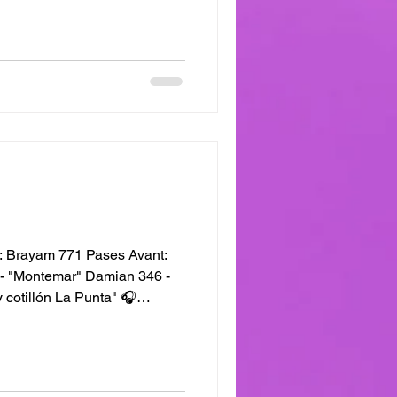
 Brayam 771 Pases Avant:
 - "Montemar" Damian 346 -
 cotillón La Punta" 🎧
as #JuevesDeComercio Laura