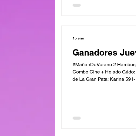
15 ene
Ganadores Jue
#MañanDeVerano 2 Hamburgu
Combo Cine + Helado Grido:
de La Gran Pata: Karina 591- Credito Arge
El Olivo: Javier 673 - Frigorif