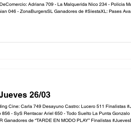
alquerida Nico 234 - Policia Marcelo 679 - Pinguino
mian 046 - ZonaBurgersSL Ganadores de #SiestaXL: Pases Avan
tas JuevesDeComercio: gaby 130 - clean shop Rocío 044 - caps
Jueves 26/03
g Cine: Carla 749 Desayuno Castro: Lucero 511 Finalistas #
go 856 - SyS Rentacar Ariel 650 - Todo Suelto La Punta Gonzal
Ganadores de “TARDE EN MODO PLAY” Finalistas #JuevesD
 bazar jaqui 247 - GYG bebidas