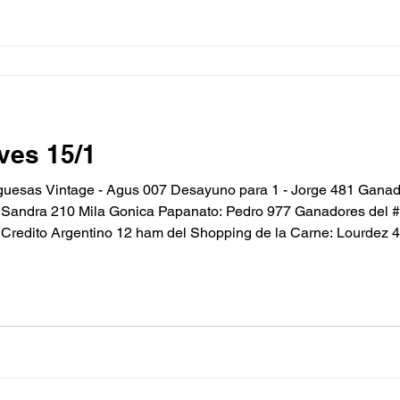
ves 15/1
esas Vintage - Agus 007 Desayuno para 1 - Jorge 481 Gana
 Sandra 210 Mila Gonica Papanato: Pedro 977 Ganadores del 
ntino 12 ham del Shopping de la Carne: Lourdez 407 - S.U.R.E.D. Picada x2 de
ico Napoli