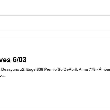
ves 6/03
2: Euge 838 Premio SolDeAbril: Alma 778 - Ámbar 218 Pase cinemacenter:
:...