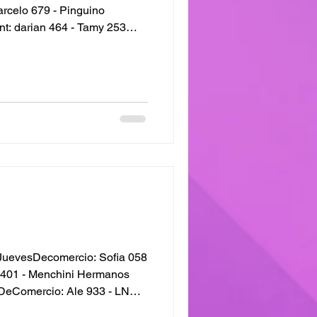
t: darian 464 - Tamy 253
 n 20 Marcelo 469 - studio 4
JuevesDecomercio: Sofia 058
o 401 - Menchini Hermanos
eComercio: Ale 933 - LN