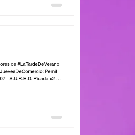
dores de #LaTardeDeVerano
#JuevesDeComercio: Pernil