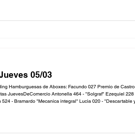
bo Gr
Jueves 05/03
ng Hamburguesas de Aboxes: Facundo 027 Premio de Castro:
stas JuevesDeComercio Antonella 464 - "Solgraf" Ezequiel 228
 524 - Bramardo "Mecanica integral" Lucia 020 - "Descartable y
ta) Hamburguesa + papas de Mr tasty: Gustavo 998 Finalist
a Pun