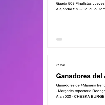
Guada 503 Finalistas JuevesDeComercio: Adriana 709 - La M
Alejandra 278 - Caudillo Da
Warzone: Marcelo 679 Finalis
Naty 292 - Mundo saltarin sa
26 mar
Ganadores del 
Ganadores de #MañanaTrendin
- Margarita repostería Rodri
Alan 020 - CHESKA BURGER 
logistic Sofia 058 - Margarita repostería Priscila 213 - OSTES/SUOES Guille 945 - Asiri